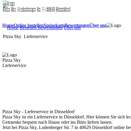
Pizza Sky | Ludenberger Str. 7 | 40629 Düsseldorf
Pizza Sky | Ludenberger Str. 7 | 40629 Düsseldorf
Home
Home
Online bestellen
Online bestellen
Speisekarte
Speisekarte
Bewertungen
Bewertungen
Über uns
Über uns
Home
Bestellen
Bewertungen
Über uns
Pizza Sky
Lieferservice
Pizza Sky
Lieferservice
Pizza Sky - Lieferservice in Düsseldorf
Pizza Sky ist ein Lieferservice in Düsseldorf. Hier können Sie sich le
Getraenke bequem nach Hause oder ins Büro liefern lassen.
Jetzt bei Pizza Sky, Ludenberger Str. 7 in 40629 Düsseldorf online b