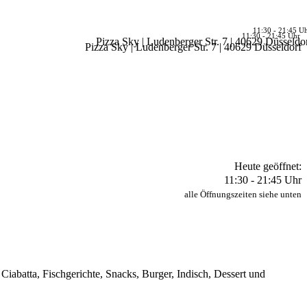
11:30 - 21:45 U
11:30 - 21:45 Uhr
Pizza Sky | Ludenberger Str. 7 | 40629 Düsseldo
Pizza Sky | Ludenberger Str. 7 | 40629 Düsseldorf
Heute geöffnet:
11:30 - 21:45 Uhr
alle Öffnungszeiten siehe unten
 Ciabatta, Fischgerichte, Snacks, Burger, Indisch, Dessert und